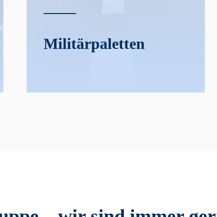
Militär­­paletten
pe – wir sind immer gern