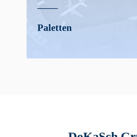
Paletten
DoKaSch Grup