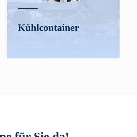
Kühl­­container
e für Sie da!