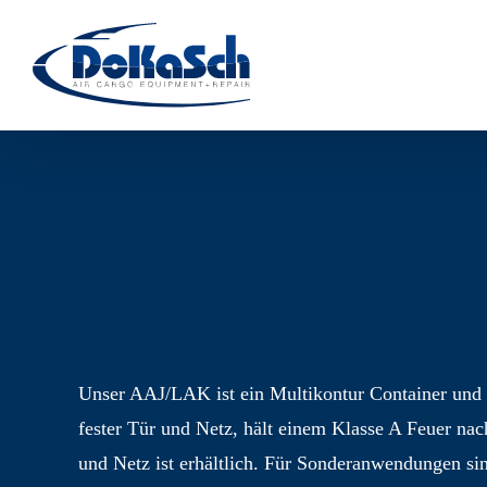
Zum
Inhalt
springen
Unser AAJ/LAK ist ein Multi­kontur Container und 
fester Tür und Netz, hält einem Klasse A Feuer nac
und Netz ist erhält­lich. Für Sonder­anwendungen si