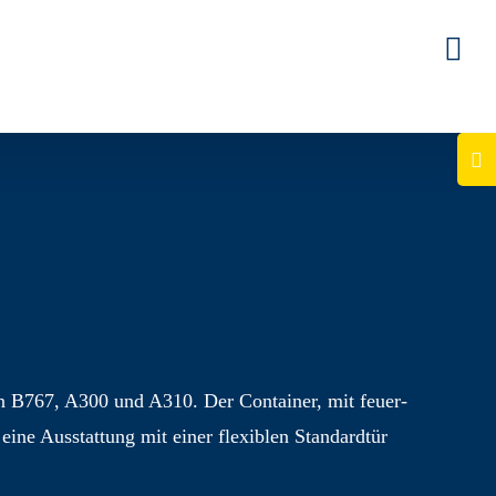
Togg
Slid
Bar
Area
en B767, A300 und A310. Der Container, mit feuer­
e Aus­stattung mit einer flexiblen Standard­tür