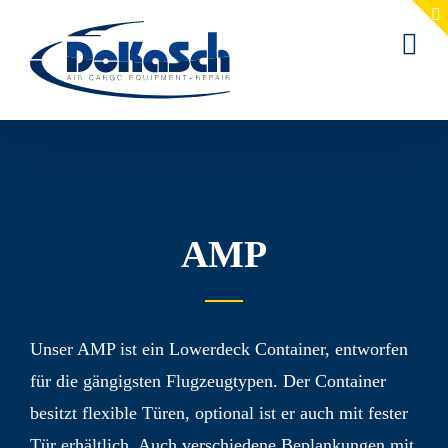
Zum
Inhalt
springen
AMP
Unser AMP ist ein Lowerdeck Container, entworfen
für die gängigsten Flugzeug­typen. Der Container
besitzt flexible Türen, optional ist er auch mit fester
Tür erhält­lich. Auch verschiedene Beplankungen mit