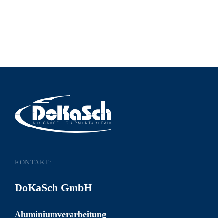
KONTAKT:
DoKaSch GmbH
Aluminiumverarbeitung