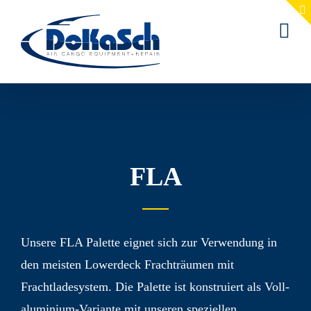
Zum
Inhalt
springen
FLA
Unsere FLA Palette eignet sich zur Verwendung in
den meisten Lowerdeck Fracht­räumen mit
Frachtlade­system. Die Palette ist konstruiert als Voll­
aluminium-Variante mit unseren speziellen