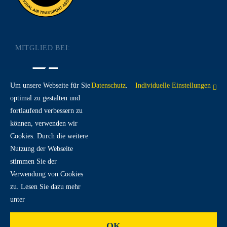
MITGLIED BEI:
Um unsere Webseite für Sie
Datenschutz
.
Individuelle Einstellungen
optimal zu gestalten und
fortlaufend verbessern zu
RECHTLICHES:
können, verwenden wir
Cookies. Durch die weitere
Nutzung der Webseite
IMPRESSUM
DATENSCHUTZ
AGB
stimmen Sie der
Verwendung von Cookies
zu. Lesen Sie dazu mehr
unter
OK
© 2026 | DoKaSch GmbH. Alle Rechte vorbehalten. |
Spack! Medien