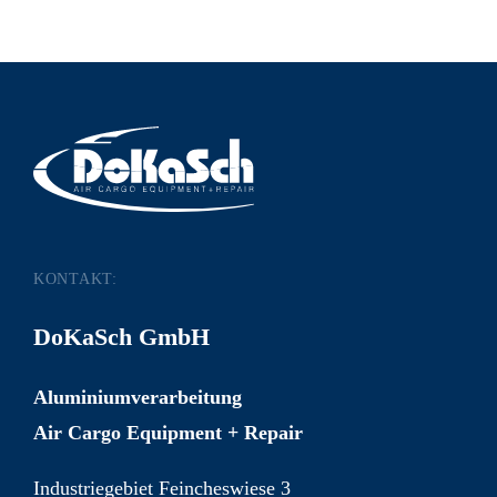
KONTAKT:
DoKaSch GmbH
Aluminiumverarbeitung
Air Cargo Equipment + Repair
Industriegebiet Feincheswiese 3