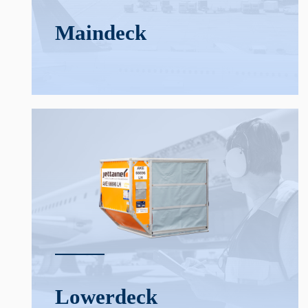
Main­deck
Lower­deck