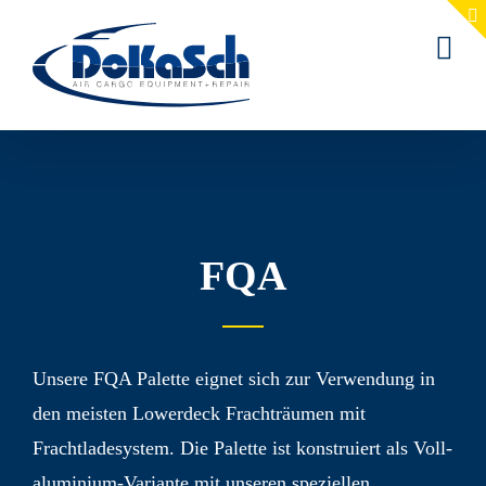
Zum
Inhalt
springen
FQA
Unsere FQA Palette eignet sich zur Verwendung in
den meisten Lowerdeck Fracht­räumen mit
Frachtlade­system. Die Palette ist konstruiert als Voll­
aluminium-Variante mit unseren speziellen