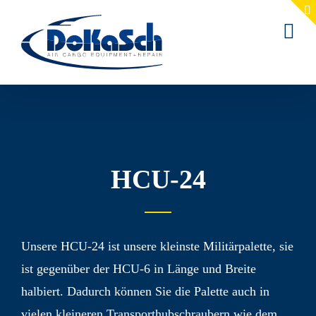
Zum
Inhalt
springen
HCU-24
Unsere HCU-24 ist unsere kleinste Militär­palette, sie
ist gegenüber der HCU-6 in Länge und Breite
halbiert. Dadurch können Sie die Palette auch in
vielen kleineren Transport­hubschraubern wie dem