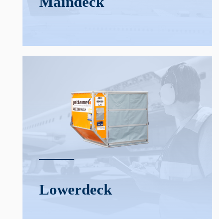
Main­deck
Lower­deck