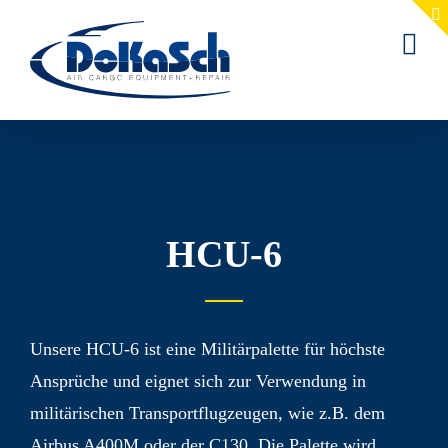
Zum
Inhalt
springen
HCU-6
Unsere HCU-6 ist eine Militär­palette für höchste
Ansprüche und eignet sich zur Verwendung in
militärischen Transport­flugzeugen, wie z.B. dem
Airbus A400M oder der C130. Die Palette wird