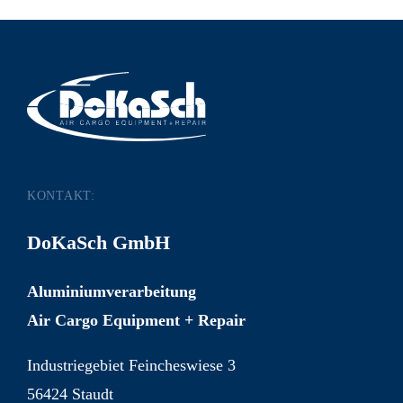
KONTAKT:
DoKaSch GmbH
Aluminiumverarbeitung
Air Cargo Equipment + Repair
Industriegebiet Feincheswiese 3
56424 Staudt