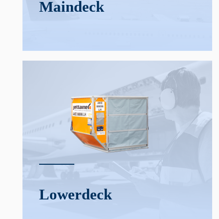
Main­deck
Lower­deck