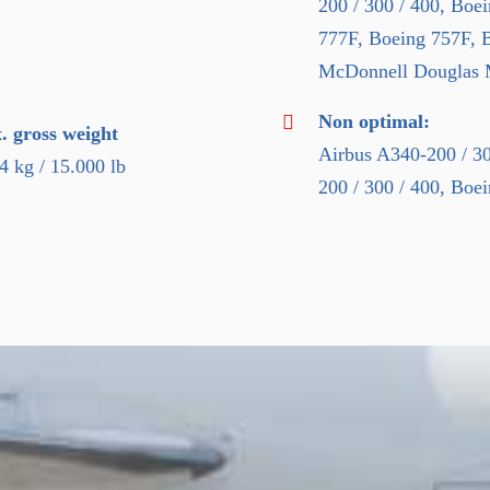
200 / 300 / 400, Boe
777F, Boeing 757F, B
McDonnell Douglas 
Non optimal:
 gross weight
Airbus A340-200 / 30
4 kg / 15.000 lb
200 / 300 / 400, Boe