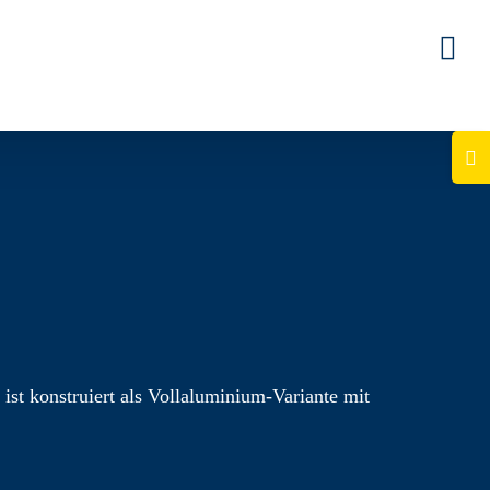
Togg
Slid
Bar
Area
ist konstruiert als Vollaluminium-Variante mit