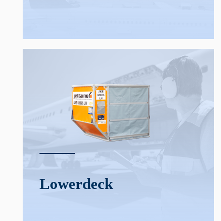
Lower­deck