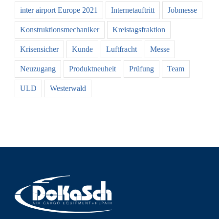
inter airport Europe 2021
Internetauftritt
Jobmesse
Konstruktionsmechaniker
Kreistagsfraktion
Krisensicher
Kunde
Luftfracht
Messe
Neuzugang
Produktneuheit
Prüfung
Team
ULD
Westerwald