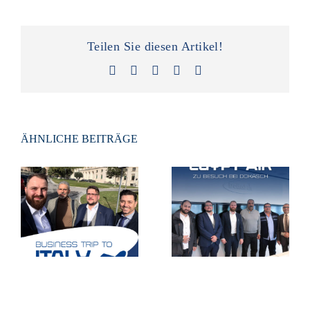
Teilen Sie diesen Artikel!
Facebook
X
LinkedIn
Xing
E-
Mail
ÄHNLICHE BEITRÄGE
✈️ Erfolgreicher
Besuch von
Geschäftsreise
Egypt Air in
nach Italien 🇮🇹
Staudt