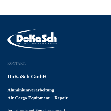
KONTAKT:
DoKaSch GmbH
Aluminiumverarbeitung
Air Cargo Equipment + Repair
Industriegebiet Feincheswiese 3