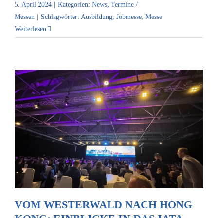
5. April 2024
|
Kategorien:
News
,
Termine /
Messen
|
Schlagwörter:
Ausbildung
,
Jobmesse
,
Messe
Weiterlesen
Vom Westerwald nach Hong Kong:
Einblicke in das IATA World Cargo
Symposium
VOM WESTERWALD NACH HONG