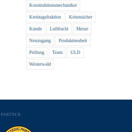
Konstruktionsmechaniker
Kreistagsfraktion
Krisensicher
Kunde
Luftfracht
Messe
Neuzugang
Produktneuheit
Prüfung
Team
ULD
Westerwald
PARTNER: