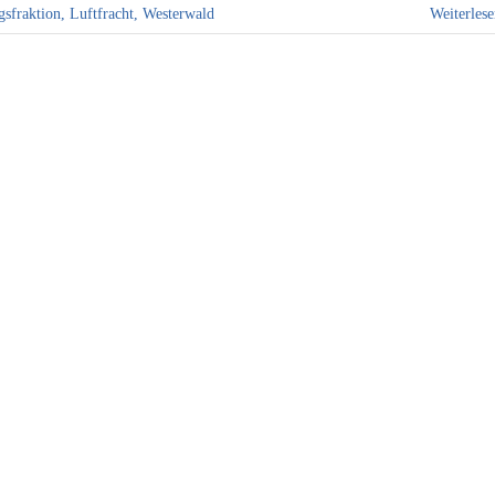
gsfraktion
,
Luftfracht
,
Westerwald
Weiterles