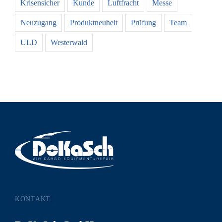
Krisensicher
Kunde
Luftfracht
Messe
Neuzugang
Produktneuheit
Prüfung
Team
ULD
Westerwald
KONTAKT: