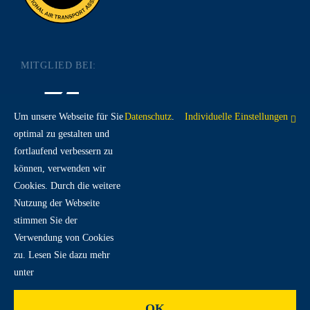
MITGLIED BEI:
Um unsere Webseite für Sie
Datenschutz
.
Individuelle Einstellungen
optimal zu gestalten und
fortlaufend verbessern zu
RECHTLICHES:
können, verwenden wir
Cookies. Durch die weitere
Nutzung der Webseite
IMPRESSUM
DATENSCHUTZ
AGB
stimmen Sie der
Verwendung von Cookies
zu. Lesen Sie dazu mehr
unter
OK
© 2026 | DoKaSch GmbH. Alle Rechte vorbehalten. |
Spack! Medien