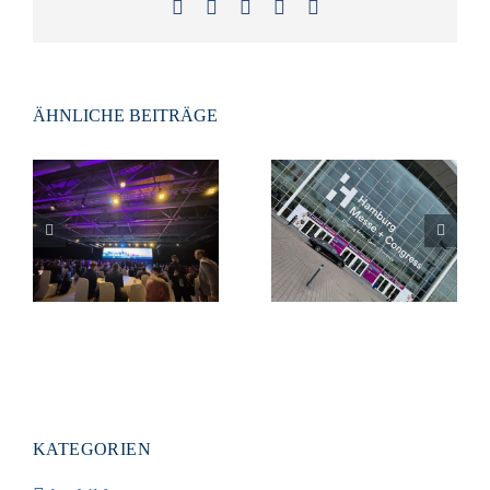
Facebook
X
LinkedIn
Xing
E-
Mail
ÄHNLICHE BEITRÄGE
Vom Westerwald
nach Hong
Aircraft Interiors
Kong: Einblicke
Expo 2024 in
in das IATA
Hamburg
World Cargo
Symposium
KATEGORIEN