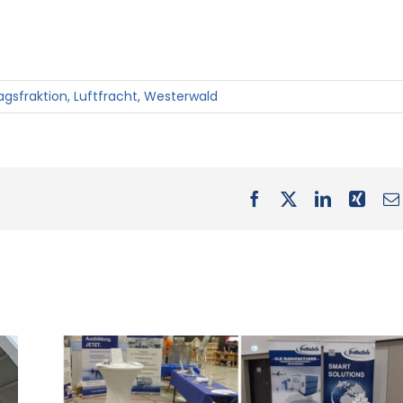
agsfraktion
,
Luftfracht
,
Westerwald
Facebook
X
LinkedIn
Xing