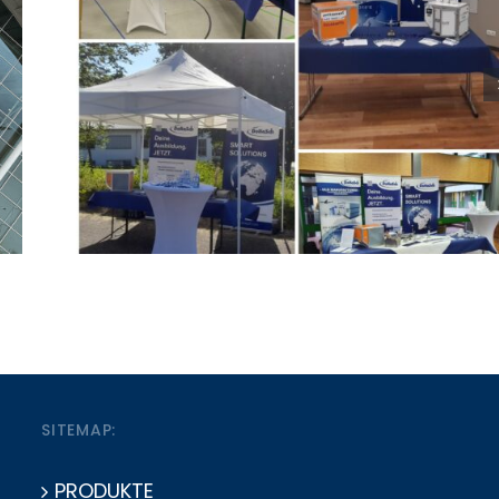
Vom Westerwald 
 GmbH auf der
Einblicke in das
n Montabaur
Symp
SITEMAP:
PRODUKTE